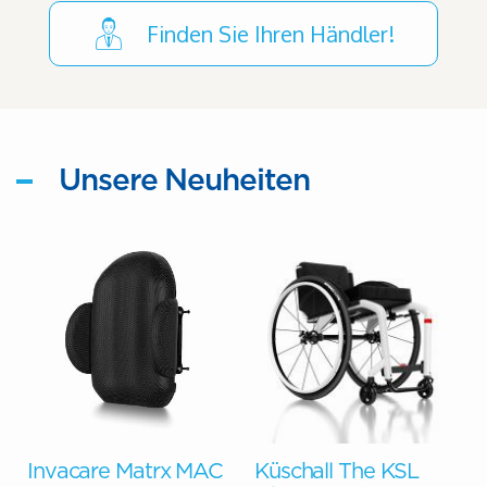
Finden Sie Ihren Händler!
Unsere Neuheiten
G
Invacare Matrx MAC
Küschall The KSL