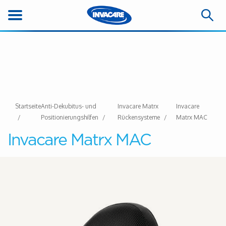
Startseite
Anti-Dekubitus- und
Invacare Matrx
Invacare
Positionierungshilfen
Rückensysteme
Matrx MAC
Invacare Matrx MAC