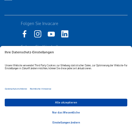
Folgen Sie Invacare
Folgen Sie Küschall
Datenschutz-erklärung
Cookie-Richtlinien
Barrierefreiheits-erklärung
Corporate sustainability
Haftungs-ausschluss
Privacy Settings
© 2026 Invacare Corporation - Alle Rechte vorbehalten