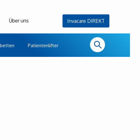
Über uns
Invacare DIREKT
betten
Patientenlifter