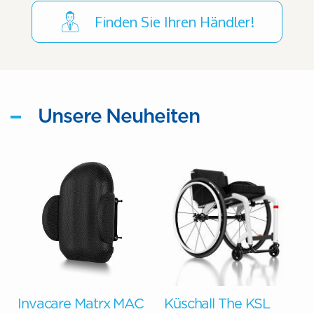
Finden Sie Ihren Händler!
Unsere Neuheiten
G
Invacare Matrx MAC
Küschall The KSL