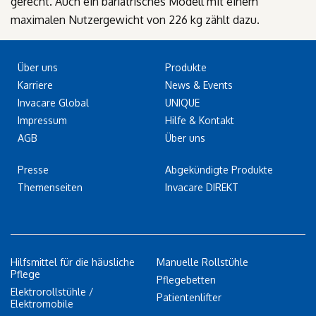
gerecht. Auch ein bariatrisches Modell mit einem
maximalen Nutzergewicht von 226 kg zählt dazu.
Über uns
Produkte
Karriere
News & Events
Invacare Global
UNIQUE
Impressum
Hilfe & Kontakt
AGB
Über uns
Presse
Abgekündigte Produkte
Themenseiten
Invacare DIREKT
Hilfsmittel für die häusliche
Manuelle Rollstühle
Pflege
Pflegebetten
Elektrorollstühle /
Patientenlifter
Elektromobile