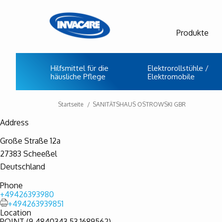
Produkte
Hilfsmittel für die
Elektrorollstühle /
häusliche Pflege
Elektromobile
Startseite
SANITÄTSHAUS OSTROWSKI GBR
Address
Große Straße 12a
27383
Scheeßel
Deutschland
Phone
+49426393980
+494263939851
Location
POINT (9.4840343 53.1689562)