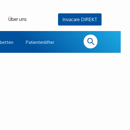
Über uns
Invacare DIREKT
betten
Patientenlifter