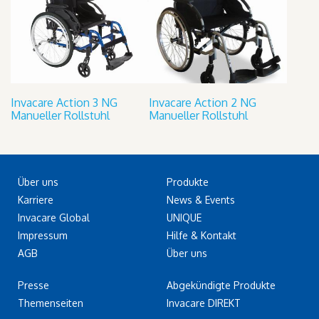
Invacare Action 3 NG
Invacare Action 2 NG
Manueller Rollstuhl
Manueller Rollstuhl
Über uns
Produkte
Karriere
News & Events
Invacare Global
UNIQUE
Impressum
Hilfe & Kontakt
AGB
Über uns
Presse
Abgekündigte Produkte
Themenseiten
Invacare DIREKT