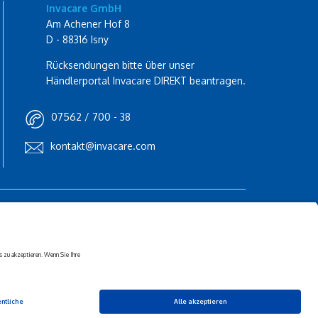
Invacare GmbH
Am Achener Hof 8
D - 88316 Isny
Rücksendungen bitte über unser
Händlerportal Invacare DIREKT beantragen.
07562 / 700 - 38
kontakt@invacare.com
Folgen Sie Invacare
s
Folgen Sie Küschall