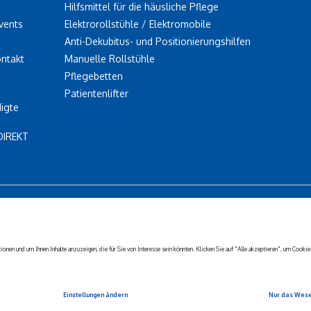
Hilfsmittel für die häusliche Pflege
vents
Elektrorollstühle / Elektromobile
Anti-Dekubitus- und Positionierungshilfen
ontakt
Manuelle Rollstühle
Pflegebetten
Patientenlifter
igte
DIREKT
Barrierefreiheits-
Corporate
Haftungs-
Privacy
erklärung
sustainability
ausschluss
Setting
 Alle Rechte vorbehalten