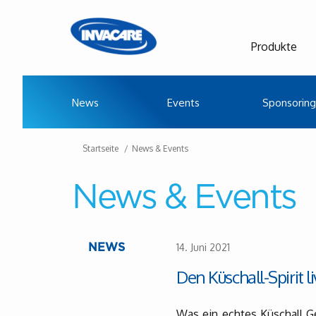
Produkte
News
Events
Sponsoring
Startseite
News & Events
News & Events
14. Juni 2021
NEWS
Den Küschall-Spirit l
Was ein echtes Küschall Gef