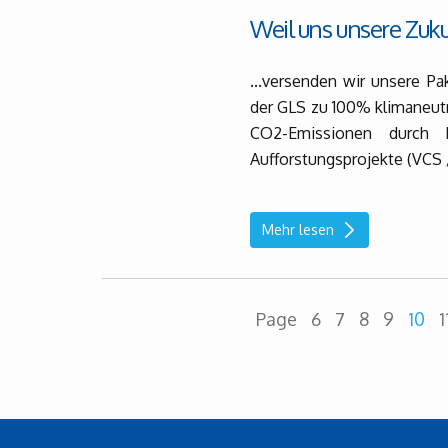
Weil uns unsere Zukunf
...versenden wir unsere 
der GLS zu 100% klimaneutr
CO2-Emissionen durch In
Aufforstungsprojekte (VCS 
Mehr lesen
Page
6
7
8
9
10
1