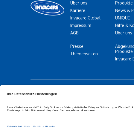
Über uns
Produkte
Karriere
News & E
Invacare Global
UNIQUE
Impressum
Hilfe & K
AGB
Über uns
Presse
Abgekünd
Produkte
Themenseiten
Invacare 
Datenschutz-
Cookie-
erklärung
Richtlinien
© 2026 Invacare Corporation -